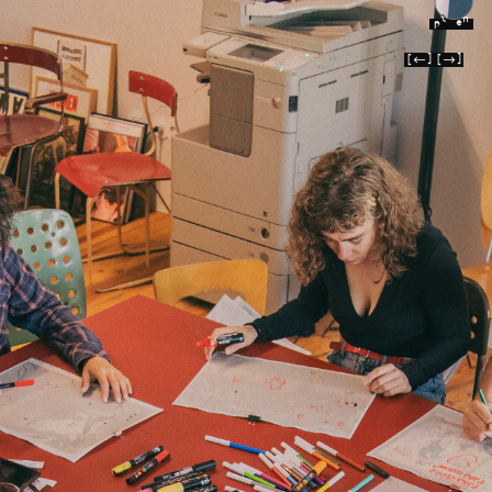
pt
en
[←]
[→]