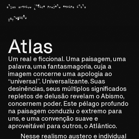
atlas
arquivo
índice
projeto
equipa
insta
INTRODUÇÃO
Atlas
Um real e ficcional. Uma paisagem, uma
palavra, uma fantasmagoria, cuja a
imagem concerne uma apologia ao
“universal”. Universalizante. Suas
desinências, seus múltiplos significados
repletos de delusão revelam o Abismo,
concernem poder. Este pélago profundo
na paisagem conduziu o extremo para
uns, e uma convenção suave e
aproveitável para outros, o Atlântico.
Nesse realismo austero e individual