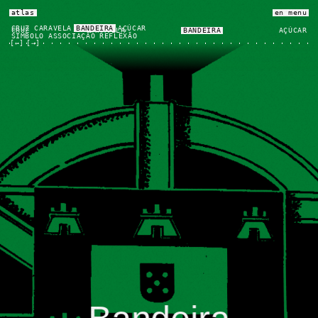
atlas
en
menu
CRUZ
CARAVELA
BANDEIRA
AÇÚCAR
CRUZ
CARAVELA
BANDEIRA
AÇÚCAR
SÍMBOLO
ASSOCIAÇÃO
REFLEXÃO
[←]
[→]