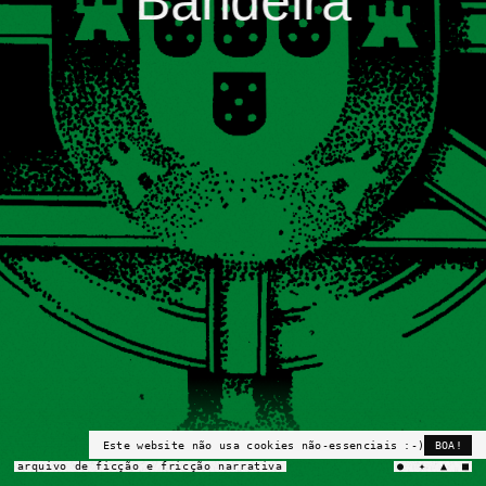
Bandeira
Este website não usa cookies não-essenciais :-)
BOA!
arquivo de ficção e fricção narrativa
● ✦ ▲ ■